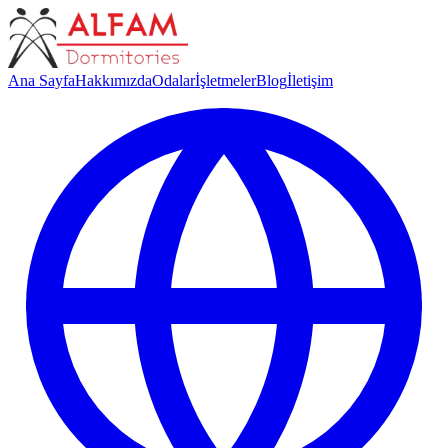
Ana Sayfa
Hakkımızda
Odalar
İşletmeler
Blog
İletişim